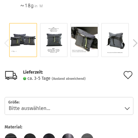
Lieferzeit:
A
ca. 3-5 Tage
(Ausland abweichend)
d
M
Größe:
Material: