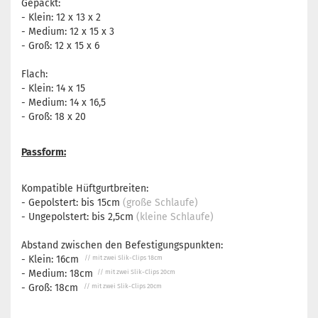
Gepackt:
- Klein: 12 x 13 x 2
- Medium: 12 x 15 x 3
- Groß: 12 x 15 x 6
Flach:
- Klein: 14 x 15
- Medium: 14 x 16,5
- Groß: 18 x 20
Passform:
Kompatible Hüftgurtbreiten:
- Gepolstert: bis 15cm
(große Schlaufe)
- Ungepolstert: bis 2,5cm
(kleine Schlaufe)
Abstand zwischen den Befestigungspunkten:
- Klein: 16cm
// mit zwei Slik-Clips 18cm
- Medium: 18cm
// mit zwei Slik-Clips 20cm
- Groß:
18cm
// mit zwei Slik-Clips 20cm